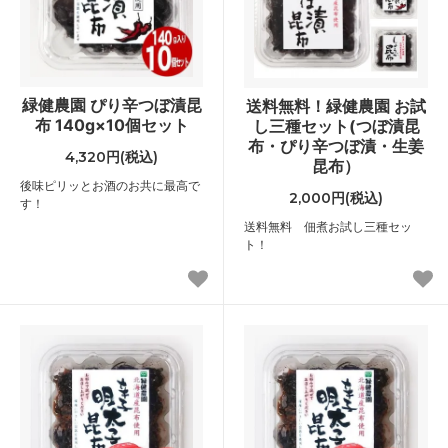
緑健農園 ぴり辛つぼ漬昆
送料無料！緑健農園 お試
布 140g×10個セット
し三種セット(つぼ漬昆
布・ぴり辛つぼ漬・生姜
4,320円(税込)
昆布）
後味ピリッとお酒のお共に最高で
2,000円(税込)
す！
送料無料 佃煮お試し三種セッ
ト！