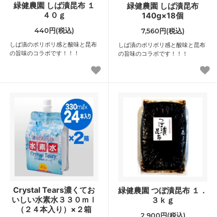
緑健農園 しば漬昆布 １
緑健農園 しば漬昆布
４０ｇ
140g×18個
440円(税込)
7,560円(税込)
しば漬のポリポリ感と酸味と昆布
しば漬のポリポリ感と酸味と昆布
の旨味のコラボです！！！
の旨味のコラボです！！！
Crystal Tears濃くてお
緑健農園 つぼ漬昆布 １．
いしい水素水３３０ｍｌ
３ｋｇ
（２４本入り）×２箱
2,900円(税込)