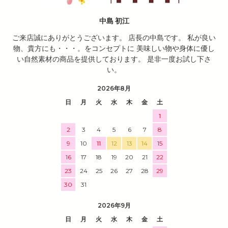
中島 初江
ご来店誠にありがとうございます。 店長の中島です。 私が良い
物、貴方にも・・・。をコンセプトに 美味しい物や身体に優し
い自然素材の商品を提供しております。 是非一度お試し下さ
い。
2026年8月
日
月
火
水
木
金
土
1
2
3
4
5
6
7
8
9
10
11
12
13
14
15
16
17
18
19
20
21
22
23
24
25
26
27
28
29
30
31
2026年9月
日
月
火
水
木
金
土