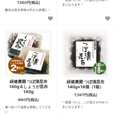
7,560円(税込)
きになります！
酸化を防ぎ身体の中から綺麗に！
緑健農園 つぼ漬昆布
緑健農園 つぼ漬昆布
140g＆しょうが昆布
140g×18個（1箱）
140g
7,387円(税込)
880円(税込)
一度食べたら、この旨さがやみつ
きになります！
食べ比べて佃煮を堪能してくださ
い