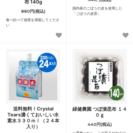
布 140g
国内産のごぼうの皮を使用した
880円(税込)
「ごぼうの皮茶」
食べ比べて佃煮を堪能してくださ
い
送料無料！Crystal
緑健農園 つぼ漬昆布 １４
Tears濃くておいしい水
０ｇ
素水３３０ｍｌ（２４本
440円(税込)
入り）
一度食べたら、この旨さがやみつ