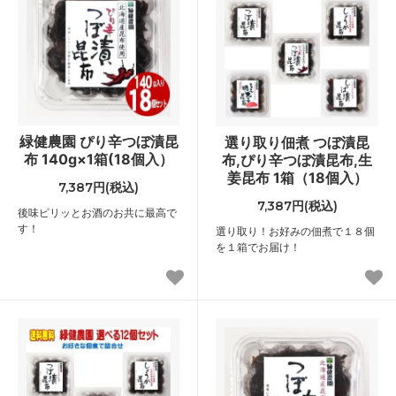
緑健農園 ぴり辛つぼ漬昆
選り取り佃煮 つぼ漬昆
布 140g×1箱(18個入）
布,ぴり辛つぼ漬昆布,生
姜昆布 1箱（18個入）
7,387円(税込)
7,387円(税込)
後味ピリッとお酒のお共に最高で
す！
選り取り！お好みの佃煮で１８個
を１箱でお届け！