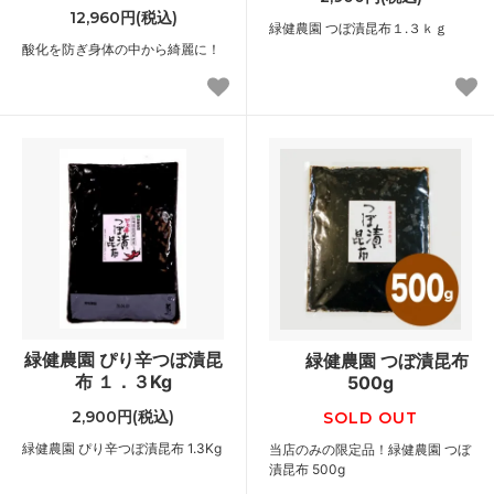
12,960円(税込)
緑健農園 つぼ漬昆布１.３ｋｇ
酸化を防ぎ身体の中から綺麗に！
緑健農園 ぴり辛つぼ漬昆
緑健農園 つぼ漬昆布
布 １．３Kg
500g
2,900円(税込)
SOLD OUT
緑健農園 ぴり辛つぼ漬昆布 1.3Kg
当店のみの限定品！緑健農園 つぼ
漬昆布 500g