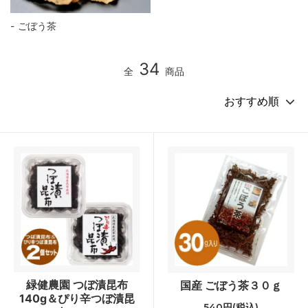
ごぼう茶
34
全
商品
緑健農園 つぼ漬昆布
国産 ごぼう茶３０ｇ
140g＆ぴり辛つぼ漬昆
540円(税込)