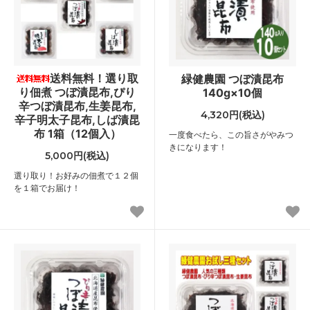
送料無料！選り取
緑健農園 つぼ漬昆布
り佃煮 つぼ漬昆布,ぴり
140g×10個
辛つぼ漬昆布,生姜昆布,
4,320円(税込)
辛子明太子昆布,しば漬昆
布 1箱（12個入）
一度食べたら、この旨さがやみつ
きになります！
5,000円(税込)
選り取り！お好みの佃煮で１２個
を１箱でお届け！