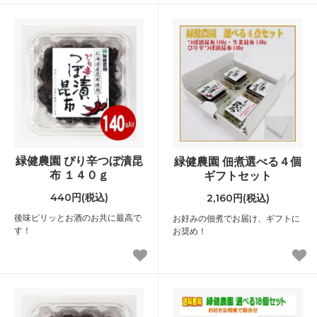
緑健農園 ぴり辛つぼ漬昆
緑健農園 佃煮選べる４個
布 １４０ｇ
ギフトセット
440円(税込)
2,160円(税込)
後味ピリッとお酒のお共に最高で
お好みの佃煮でお届け、ギフトに
す！
お奨め！