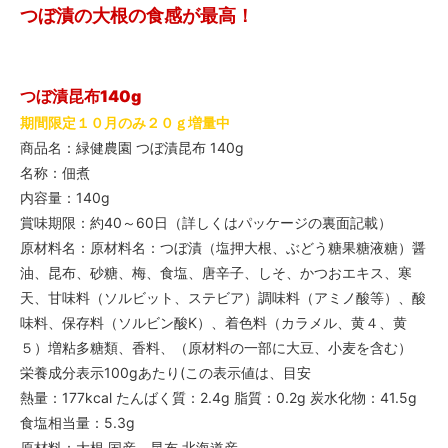
つぼ漬の大根の食感が最高！
つぼ漬昆布140g
期間限定１０月のみ２０ｇ増量中
商品名：緑健農園 つぼ漬昆布 140g
名称：佃煮
内容量：140g
賞味期限：約40～60日（詳しくはパッケージの裏面記載）
原材料名：原材料名：つぼ漬（塩押大根、ぶどう糖果糖液糖）醤
油、昆布、砂糖、梅、食塩、唐辛子、しそ、かつおエキス、寒
天、甘味料（ソルビット、ステビア）調味料（アミノ酸等）、酸
味料、保存料（ソルビン酸K）、着色料（カラメル、黄４、黄
５）増粘多糖類、香料、（原材料の一部に大豆、小麦を含む）
栄養成分表示100gあたり(この表示値は、目安
熱量：177kcal たんばく質：2.4g 脂質：0.2g 炭水化物：41.5g
食塩相当量：5.3g
原材料：大根 国産 昆布 北海道産