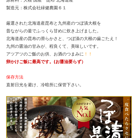
製造元：株式会社緑健農園６１
厳選された北海道産昆布と九州産のつぼ漬大根を
昔ながらの釜でふっくら甘めに炊き上げました。
北海道産の昆布の滑らかさと、つぼ漬の大根の歯ごたえ！
九州の醤油の甘みが、程良くて、美味しいです。
アツアツのご飯のお供、お酒のつまみに
！！
卵かけご飯に最高です。(お醤油要らず）
保存方法
直射日光を避け、冷暗所に保管下さい。