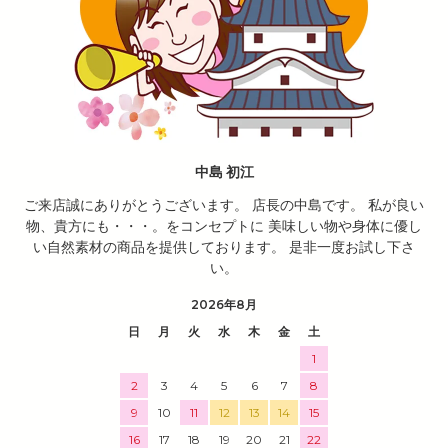
中島 初江
ご来店誠にありがとうございます。 店長の中島です。 私が良い
物、貴方にも・・・。をコンセプトに 美味しい物や身体に優し
い自然素材の商品を提供しております。 是非一度お試し下さ
い。
2026年8月
日
月
火
水
木
金
土
1
2
3
4
5
6
7
8
9
10
11
12
13
14
15
16
17
18
19
20
21
22