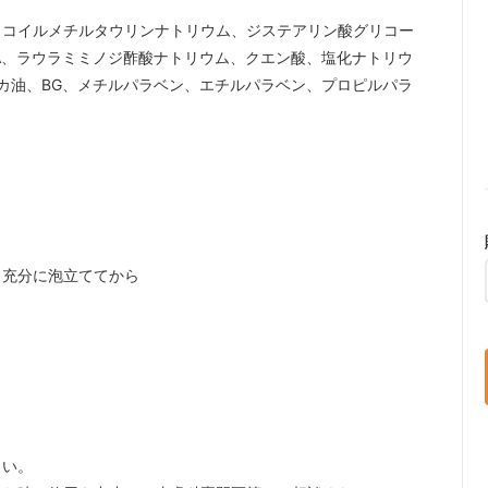
ココイルメチルタウリンナトリウム、ジステアリン酸グリコー
A、ラウラミミノジ酢酸ナトリウム、クエン酸、塩化ナトリウ
ッカ油、BG、メチルパラベン、エチルパラベン、プロピルパラ
、充分に泡立ててから
さい。