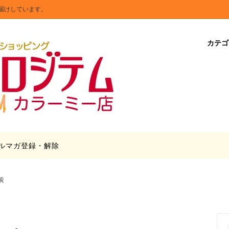
届けしています。
カテ
リア・照明器具
商品在庫処分
漬昆布」2個セット・4個セット
キッチン・日用品・文具
送料無料
シーリングライトの安全基準・
トラッピング
のアート
Tの「消せるボールペン」オリジナ
ラクター
ルマガ登録・解除
炭