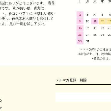
日
月
火
水
店誠にありがとうございます。 店長
島です。 私が良い物、貴方に
・・。をコンセプトに 美味しい物や
2
3
4
5
6
に優しい自然素材の商品を提供して
9
10
11
12
1
ます。 是非一度お試し下さい。
16
17
18
19
2
23
24
25
26
2
30
31
＊＊＊GW中のご注文
※赤色の土・日・祝の出
※黄色の日は
メルマガ登録・解除
る
せ