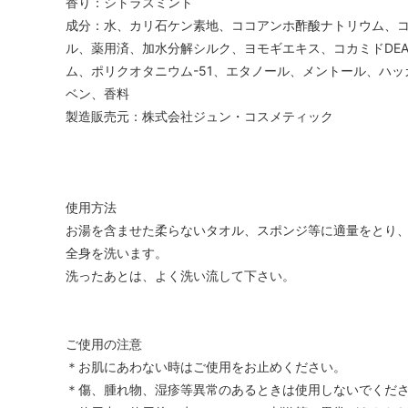
香り：シトラスミント
成分：水、カリ石ケン素地、ココアンホ酢酸ナトリウム、
ル、薬用済、加水分解シルク、ヨモギエキス、コカミドDE
ム、ポリクオタニウム-51、エタノール、メントール、ハ
ベン、香料
製造販売元：株式会社ジュン・コスメティック
使用方法
お湯を含ませた柔らないタオル、スポンジ等に適量をとり
全身を洗います。
洗ったあとは、よく洗い流して下さい。
ご使用の注意
＊お肌にあわない時はご使用をお止めください。
＊傷、腫れ物、湿疹等異常のあるときは使用しないでくだ