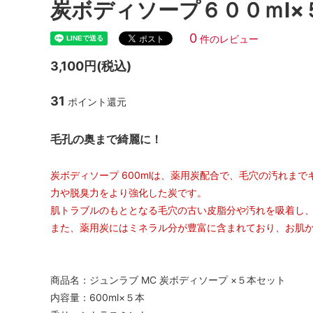
炭ボディソープ６００ｍl×
0
件のレビュー
3,100円(税込)
31
ポイント還元
毛孔の奥まで綺麗に！
炭ボディソープ 600mlは、薬用炭配合で、毛穴の汚れま
力や脱臭力をより強化した炭です。
肌トラブルのもととなる毛穴の古い皮脂分や汚れを吸着し
また、薬用炭にはミネラル分が豊富に含まれており、お肌
商品名：ジュンラブ MC 炭ボディソープ ×５本セット
内容量：600ml×５本