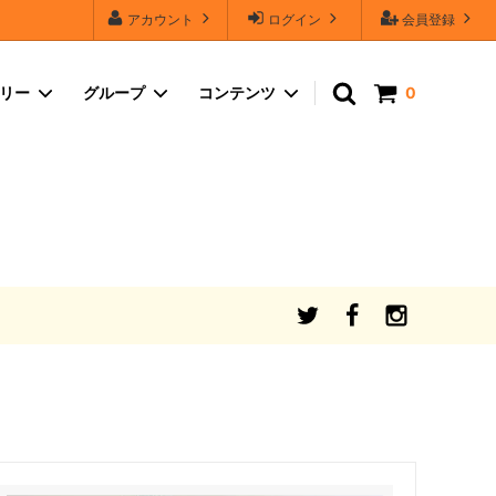
アカウント
ログイン
会員登録
ゴリー
グループ
コンテンツ
0
品質保証
コスメ・ヘルスケア
シャボンフラワーのカラーバリエーショ
ン・セールスポイント