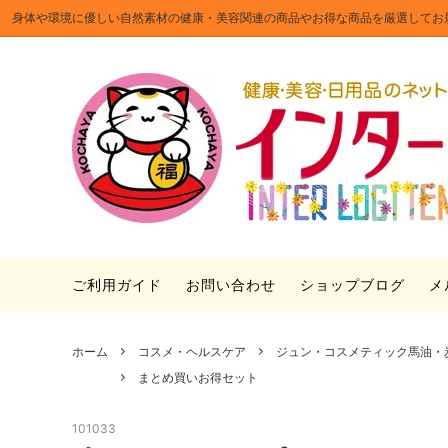
身体や環境に優しい自然素材の健康・美容関連の商品やお得な商品を厳選してお
食品・ドリンク
まとめ買いお得セット
「つぼ漬昆布」を使った簡単レシピ
インテ
セール
「つぼ
のギフ
ファッション小物
ときお
日本手ぬぐいの伝統文様・使い道
PILO
ルキャ
ご利用ガイド
お問い合わせ
ショップブログ
メ
ホーム
コスメ・ヘルスケア
ジュン・コスメティック馬油・
まとめ買いお得セット
101033