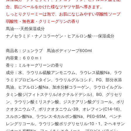
合、肌にベールをかけた様なツヤツヤ肌へ導きます。
しっとりクリーミーは泡で、お肌になじみやすい弱酸性ソープ
弱酸性・無色素・クリミーグリンの香り
馬油･･･天然保湿成分
ナノセラミド・ナノコラーゲン・ヒアルロン酸･･･保湿成分
商品名：ジュンラブ 馬油ボディソープ600ml
内容量：６００ｍｌ
香り：ミルキーグリーンの香り
成分：水、ラウリル硫酸アンモニウム、ラウレス硫酸Na、ラウ
ラミドプロピルベタイン、ラウリルグルコシド、PG、部分水添
馬油、ヒアルロン酸Na、加水分解コラーゲン、ラウロイルグル
タミン酸ジ(フィトステリル/オクチルドデシル)、BG、グリセリ
ン、ラウリン酸ミリスチン酸、ジステアリン酸グリコール、ポリ
クオタニウム-7、ポリクオタニウム-39、オレフィン(C14-16)、
スルホン酸Na、ラウレス-6カルボン酸Na、PEG-65M、ペンチ
レングリコール、ラウリン酸ポリグリセリル-10・1、2-ヘキサン
ジオール炭酸Na、フェノキシエタノール、プロピルパラベン、