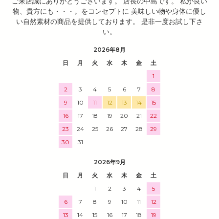
ご来店誠にありがとうございます。 店長の中島です。 私が良い
物、貴方にも・・・。をコンセプトに 美味しい物や身体に優し
い自然素材の商品を提供しております。 是非一度お試し下さ
い。
2026年8月
日
月
火
水
木
金
土
1
2
3
4
5
6
7
8
9
10
11
12
13
14
15
16
17
18
19
20
21
22
23
24
25
26
27
28
29
30
31
2026年9月
日
月
火
水
木
金
土
1
2
3
4
5
6
7
8
9
10
11
12
13
14
15
16
17
18
19