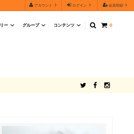
アカウント
ログイン
会員登録
ゴリー
グループ
コンテンツ
0
品質保証
コスメ・ヘルスケア
シャボンフラワーのカラーバリエーショ
ン・セールスポイント