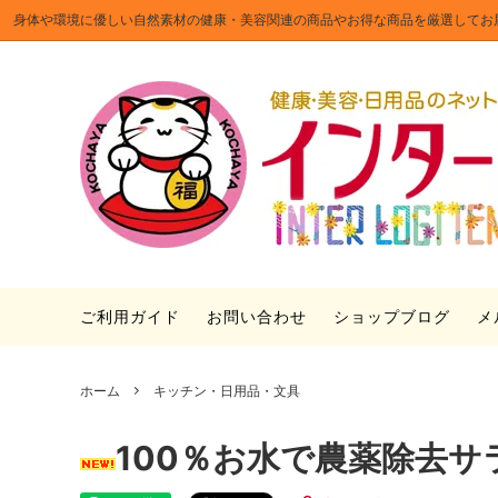
身体や環境に優しい自然素材の健康・美容関連の商品やお得な商品を厳選してお
食品・ドリンク
まとめ買いお得セット
「つぼ漬昆布」を使った簡単レシピ
インテ
セール
「つぼ
のギフ
ファッション小物
ときお
日本手ぬぐいの伝統文様・使い道
PILO
ルキャ
ご利用ガイド
お問い合わせ
ショップブログ
メ
ホーム
キッチン・日用品・文具
100％お水で農薬除去