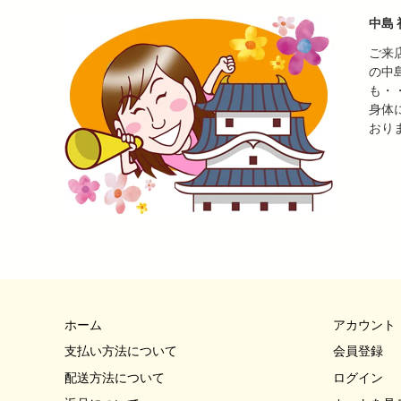
中島 
ご来
の中
も・
身体
おり
ホーム
アカウント
支払い方法について
会員登録
配送方法について
ログイン