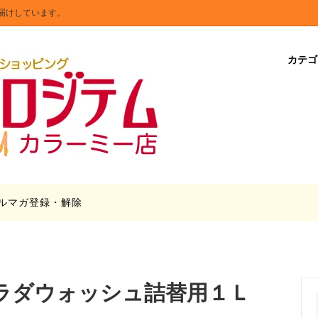
届けしています。
カテ
リア・照明器具
商品在庫処分
漬昆布」2個セット・4個セット
キッチン・日用品・文具
送料無料
シーリングライトの安全基準・
トラッピング
のアート
Tの「消せるボールペン」オリジナ
ラクター
ルマガ登録・解除
サラダウォッシュ詰替用１Ｌ