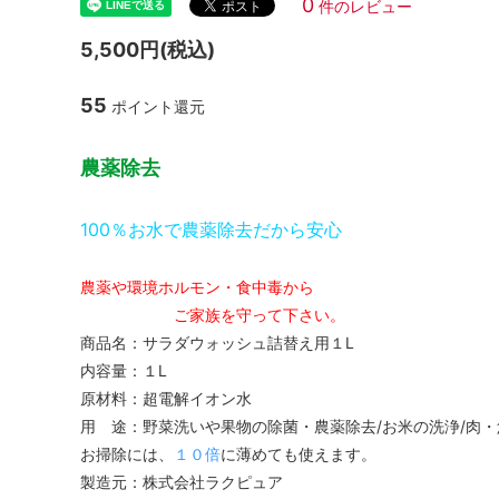
0
件のレビュー
5,500円(税込)
55
ポイント還元
農薬除去
100％お水で農薬除去だから安心
農薬や環境ホルモン・食中毒から
ご家族を守って下さい。
商品名：サラダウォッシュ詰替え用１L
内容量：１L
原材料：超電解イオン水
用 途：野菜洗いや果物の除菌・農薬除去/お米の洗浄/肉
お掃除には、
１０倍
に薄めても使えます。
製造元：株式会社ラクピュア