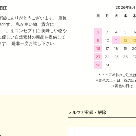
初江
2026年8月
日
月
火
水
店誠にありがとうございます。 店長
島です。 私が良い物、貴方に
・・。をコンセプトに 美味しい物や
2
3
4
5
6
に優しい自然素材の商品を提供して
9
10
11
12
1
ます。 是非一度お試し下さい。
16
17
18
19
2
23
24
25
26
2
30
31
＊＊＊GW中のご注文
※赤色の土・日・祝の出
※黄色の日は
メルマガ登録・解除