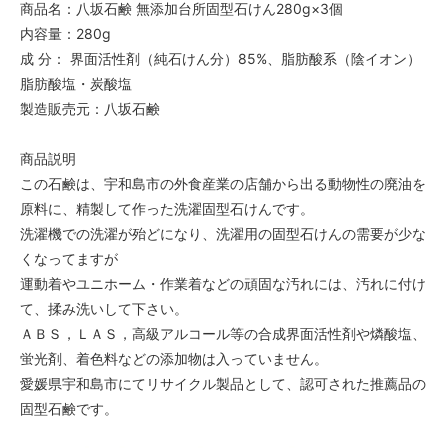
商品名：八坂石鹸 無添加台所固型石けん280g×3個
内容量：280g
成 分： 界面活性剤（純石けん分）85%、脂肪酸系（陰イオン）
脂肪酸塩・炭酸塩
製造販売元：八坂石鹸
商品説明
この石鹸は、宇和島市の外食産業の店舗から出る動物性の廃油を
原料に、精製して作った洗濯固型石けんです。
洗濯機での洗濯が殆どになり、洗濯用の固型石けんの需要が少な
くなってますが
運動着やユニホーム・作業着などの頑固な汚れには、汚れに付け
て、揉み洗いして下さい。
ＡＢＳ，ＬＡＳ，高級アルコール等の合成界面活性剤や燐酸塩、
蛍光剤、着色料などの添加物は入っていません。
愛媛県宇和島市にてリサイクル製品として、認可された推薦品の
固型石鹸です。