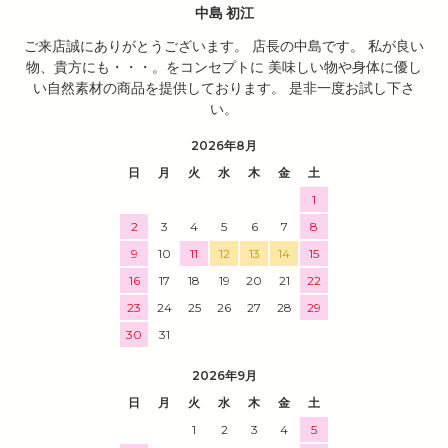
中島 初江
ご来店誠にありがとうございます。 店長の中島です。 私が良い
物、貴方にも・・・。をコンセプトに 美味しい物や身体に優し
い自然素材の商品を提供しております。 是非一度お試し下さ
い。
2026年8月
日
月
火
水
木
金
土
1
2
3
4
5
6
7
8
9
10
11
12
13
14
15
16
17
18
19
20
21
22
23
24
25
26
27
28
29
30
31
2026年9月
日
月
火
水
木
金
土
1
2
3
4
5