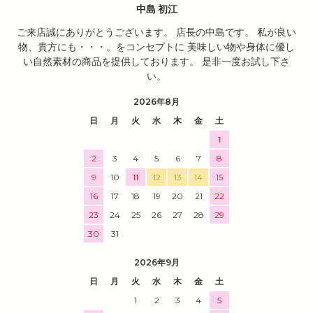
中島 初江
ご来店誠にありがとうございます。 店長の中島です。 私が良い
物、貴方にも・・・。をコンセプトに 美味しい物や身体に優し
い自然素材の商品を提供しております。 是非一度お試し下さ
い。
2026年8月
日
月
火
水
木
金
土
1
2
3
4
5
6
7
8
9
10
11
12
13
14
15
16
17
18
19
20
21
22
23
24
25
26
27
28
29
30
31
2026年9月
日
月
火
水
木
金
土
1
2
3
4
5