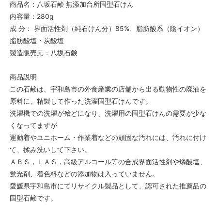
商品名：八坂石鹸 無添加台所固型石けん
内容量：280g
成 分： 界面活性剤（純石けん分）85%、脂肪酸系（陰イオン）
脂肪酸塩・炭酸塩
製造販売元：八坂石鹸
商品説明
この石鹸は、宇和島市の外食産業の店舗から出る動物性の廃油を
原料に、精製して作った洗濯固型石けんです。
洗濯機での洗濯が殆どになり、洗濯用の固型石けんの需要が少な
くなってますが
運動着やユニホーム・作業着などの頑固な汚れには、汚れに付け
て、揉み洗いして下さい。
ＡＢＳ，ＬＡＳ，高級アルコール等の合成界面活性剤や燐酸塩、
蛍光剤、着色料などの添加物は入っていません。
愛媛県宇和島市にてリサイクル製品として、認可された推薦品の
固型石鹸です。