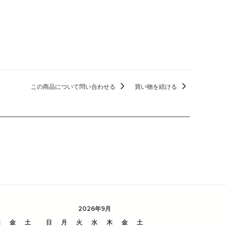
この商品について問い合わせる
買い物を続ける
2026年9月
木
金
土
日
月
火
水
木
金
土