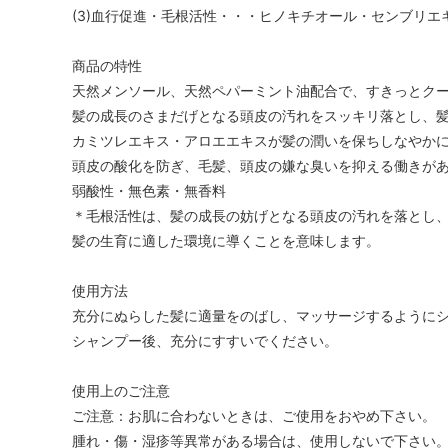
(3)血行促進・毛根活性・・・ヒノキチオール・センブリエ
商品の特性
天然メンソール、天然ペパーミント油配合で、すきっとク
髪の成長のさまだげとなる頭皮の汚れをスッキリ落とし、
カミツレエキス・アロエエキスが髪の潤いを保ちしなやか
頭皮の酸化を防ぎ、毛髪、頭皮の嫌な臭いを抑える働きが
弱酸性・無色素・無香料
＊毛根活性は、髪の成長の妨げとなる頭皮の汚れを落とし
髪の生育に適した環境に導くことを意味します。
使用方法
充分にぬらした髪に適量をのばし、マッサージするように
シャンプー後、充分にすすいでください。
使用上のご注意
ご注意：お肌に合わないときは、ご使用をおやめ下さい。
腫れ・傷・湿疹等異常がある場合は、使用しないで下さい