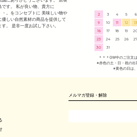
島です。 私が良い物、貴方に
・・。をコンセプトに 美味しい物や
2
3
4
5
6
に優しい自然素材の商品を提供して
9
10
11
12
1
ます。 是非一度お試し下さい。
16
17
18
19
2
23
24
25
26
2
30
31
＊＊＊GW中のご注文
※赤色の土・日・祝の出
※黄色の日は
メルマガ登録・解除
る
せ