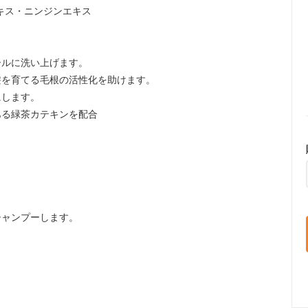
キス・ニンジンエキス
ールに洗い上げます。
髪を育てる毛根の活性化を助けます。
にします。
ある緑茶カテキンを配合
、
シャンプーします。
。