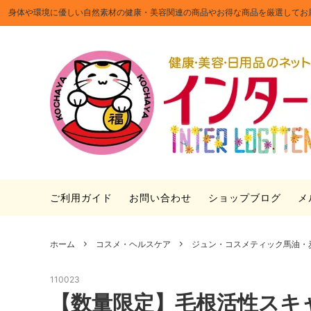
身体や環境に優しい自然素材の健康・美容関連の商品やお得な商品を厳選してお
食品・ドリンク
まとめ買いお得セット
「つぼ漬昆布」を使った簡単レシピ
インテ
セール
「つぼ
のギフ
ファッション小物
ときお
日本手ぬぐいの伝統文様・使い道
PILO
ルキャ
ご利用ガイド
お問い合わせ
ショップブログ
メ
ホーム
コスメ・ヘルスケア
ジュン・コスメティック馬油・
110023
【数量限定】毛根活性スキ