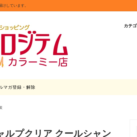
届けしています。
カテ
リア・照明器具
商品在庫処分
漬昆布」2個セット・4個セット
キッチン・日用品・文具
送料無料
シーリングライトの安全基準・
トラッピング
のアート
Tの「消せるボールペン」オリジナ
ラクター
ルマガ登録・解除
炭
ャルプクリア クールシャン