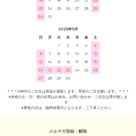
16
17
18
19
20
21
22
23
24
25
26
27
28
29
30
31
2026年9月
日
月
火
水
木
金
土
1
2
3
4
5
6
7
8
9
10
11
12
13
14
15
16
17
18
19
20
21
22
23
24
25
26
27
28
29
30
＊＊＊GW中のご注文は発送が遅延します。早目のご注文願います。＊＊＊
※赤色の土・日・祝の出荷はお休み。お問い合わせ・ご注文は受付致しま
す。
※黄色の日は、臨時休業日となります。ご了承ください。
メルマガ登録・解除