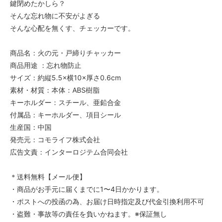
鍵閉めたかしら？
そんな忘れ物に不安がよぎる
そんな心配を無くす、チェッカーです。
商品名：火の元・戸締りチャッカー
商品用途 ：忘れ物防止
サイズ：約縦5.5×横10×厚さ0.6cm
素材・材質：本体：ABS樹脂
キーホルダー：スチール、亜鉛合金
付属品：キーホルダー、項目シール
生産国：中国
発売元：コモライフ株式会社
広告文責：インターロジテム合同会社
＊送料無料【メール便】
・商品がお手元に届くまでに1〜4日かかります。
・ポストへの投函の為、お届け日時指定及び代金引換利用不可
・盗難・事故等の責任を負いかねます。※保証無し